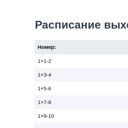
Расписание выхо
Номер:
1×1-2
1×3-4
1×5-6
1×7-8
1×9-10