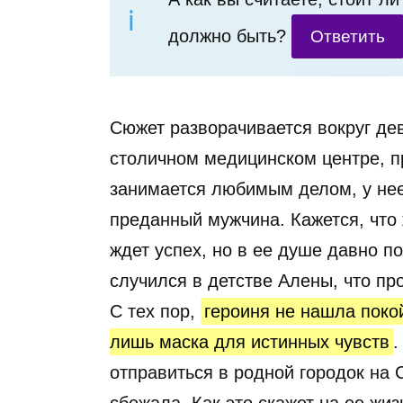
должно быть?
Ответить
Сюжет разворачивается вокруг де
столичном медицинском центре, п
занимается любимым делом, у нее
преданный мужчина. Кажется, что
ждет успех, но в ее душе давно п
случился в детстве Алены, что пр
С тех пор,
героиня не нашла покой
лишь маска для истинных чувств
.
отправиться в родной городок на С