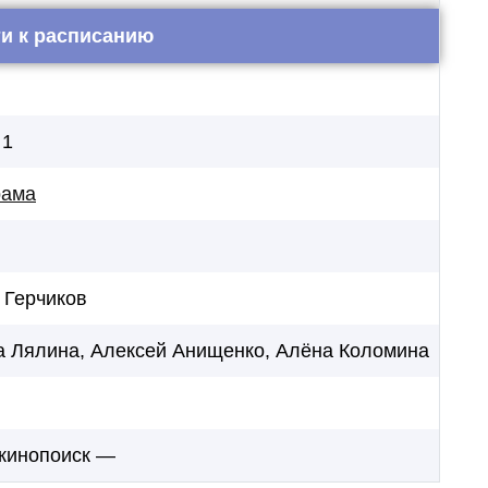
и к расписанию
 1
рама
 Герчиков
а Лялина, Алексей Анищенко, Алёна Коломина
 кинопоиск —