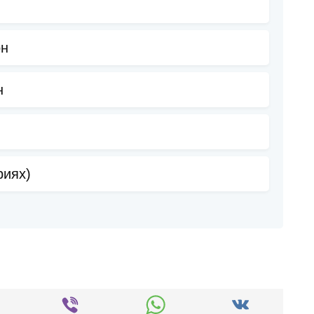
он
н
риях)