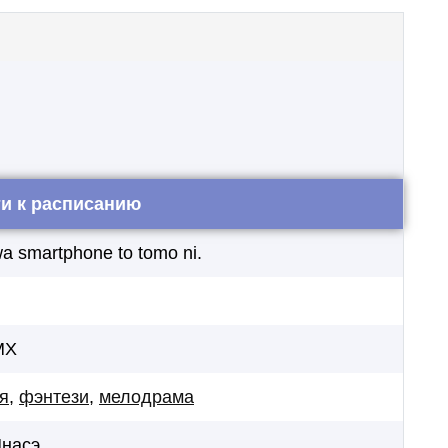
и к расписанию
wa smartphone to tomo ni.
я
MX
я
,
фэнтези
,
мелодрама
насэ