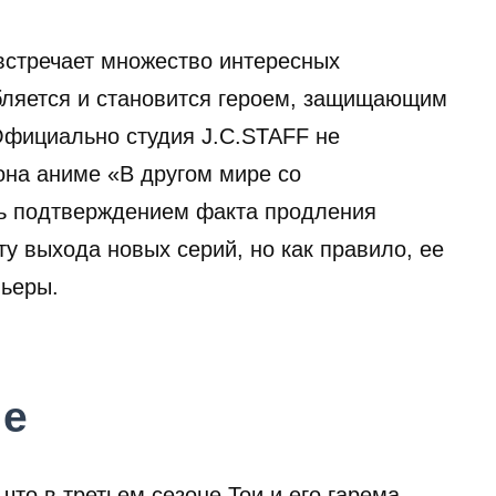
встречает множество интересных
бляется и становится героем, защищающим
 Официально студия J.C.STAFF не
она аниме «В другом мире со
ь подтверждением факта продления
ту выхода новых серий, но как правило, ее
мьеры.
ше
 что в третьем сезоне Тои и его гарема,