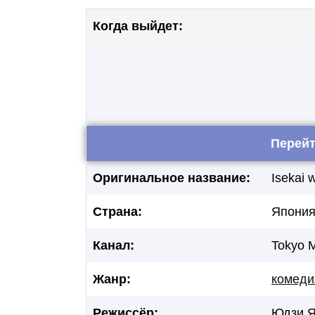
Когда выйдет:
Перейт
Оригинальное название:
Isekai 
Страна:
Япони
Канал:
Tokyo 
Жанр:
комеди
Режиссёр:
Юдзи Я