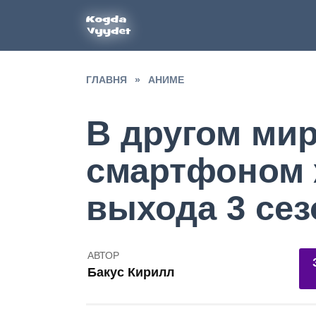
Перейти
к
содержанию
ГЛАВНЯ
»
АНИМЕ
В другом мир
смартфоном 
выхода 3 сез
389
АВТОР
Бакус Кирилл
3