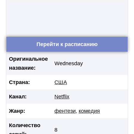
Перейти к расписанию
Оригинальное
Wednesday
название:
Страна:
США
Канал:
Netflix
Жанр:
фентези
,
комедия
Количество
8