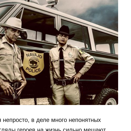
 непросто, в деле много непонятных
згляды героев на жизнь сильно мешают.