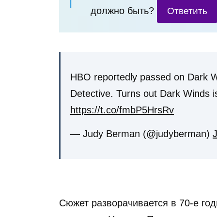
должно быть?
Ответить
HBO reportedly passed on Dark Wi
Detective. Turns out Dark Winds i
https://t.co/fmbP5HrsRv
— Judy Berman (@judyberman)
Сюжет разворачивается в 70-е го