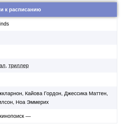
и к расписанию
inds
ал
,
триллер
ккларнон, Кайова Гордон, Джессика Маттен,
илсон, Ноа Эммерих
 кинопоиск —