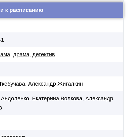
и к расписанию
-1
рама
,
драма
,
детектив
Ткебучава, Александр Жигалкин
 Андоленко, Екатерина Волкова, Александр
в