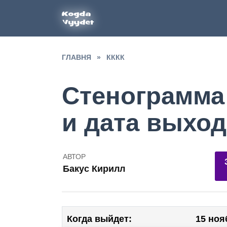
Перейти
к
содержанию
ГЛАВНЯ
»
КККК
Стенограмма
и дата выход
АВТОР
7
Бакус Кирилл
Когда выйдет:
15 ноя