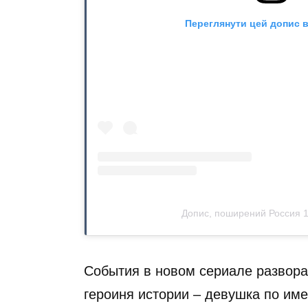
Переглянути цей допис в
Допис, поширений Россия 1 
События в новом сериале разворач
героиня истории – девушка по им