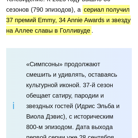
сезонов (790 эпизодов), а
сериал получил
37 премий Emmy, 34 Annie Awards и звезду
на Аллее славы в Голливуде
.
«Симпсоны» продолжают
смешить и удивлять, оставаясь
культурной иконой. 37-й сезон
обещает сатиру, пародии и
звездных гостей (Идрис Эльба и
Виола Дэвис), с историческим
800-м эпизодом. Дата выхода
первой серии уже 28 сентября