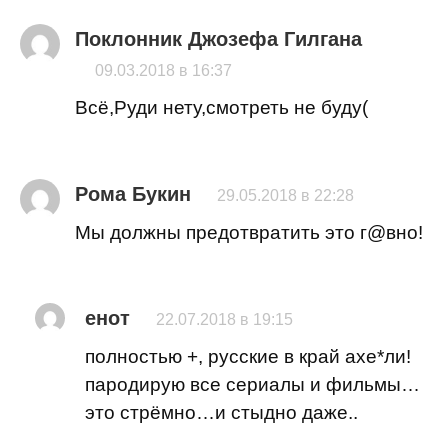
Поклонник Джозефа Гилгана
09.03.2018 в 16:37
Всё,Руди нету,смотреть не буду(
Рома Букин
29.05.2018 в 22:28
Мы должны предотвратить это г@вно!
енот
22.07.2018 в 19:15
полностью +, русские в край ахе*ли!
пародирую все сериалы и фильмы…
это стрёмно…и стыдно даже..