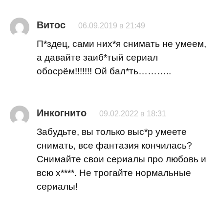
Витос
06.09.2019 в 21:49
П*здец, сами них*я снимать не умеем,
а давайте заиб*тый сериал
обосрём!!!!!!! Ой бал*ть………..
Инкогнито
09.02.2022 в 18:31
Забудьте, вы только выс*р умеете
снимать, все фантазия кончилась?
Снимайте свои сериалы про любовь и
всю х****. Не трогайте нормальные
сериалы!