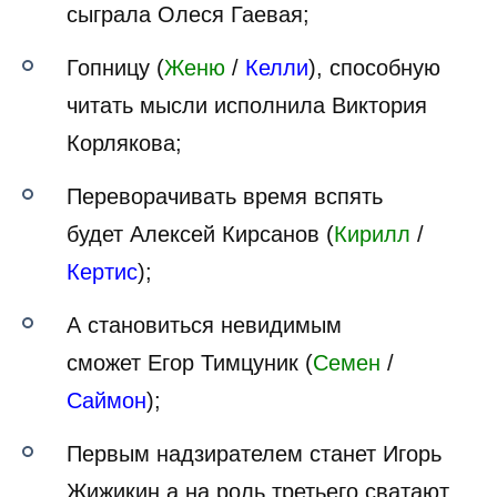
сыграла Олеся Гаевая;
Гопницу (
Женю
/
Келли
), способную
читать мысли исполнила Виктория
Корлякова;
Переворачивать время вспять
будет Алексей Кирсанов (
Кирилл
/
Кертис
);
А становиться невидимым
сможет Егор Тимцуник (
Семен
/
Саймон
);
Первым надзирателем станет Игорь
Жижикин а на роль третьего сватают