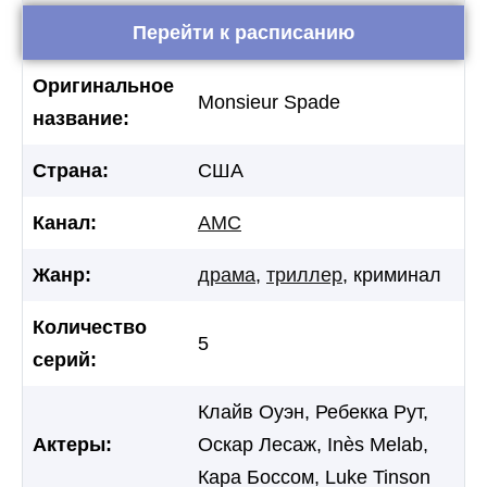
Перейти к расписанию
Оригинальное
Monsieur Spade
название:
Страна:
США
Канал:
AMC
Жанр:
драма
,
триллер
, криминал
Количество
5
серий:
Клайв Оуэн, Ребекка Рут,
Актеры:
Оскар Лесаж, Inès Melab,
Кара Боссом, Luke Tinson