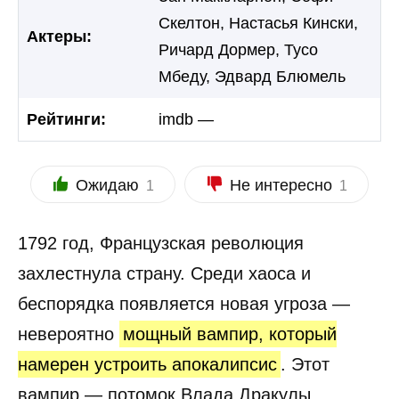
Скелтон, Настасья Кински,
Актеры:
Ричард Дормер, Тусо
Мбеду, Эдвард Блюмель
Рейтинги:
imdb —
Ожидаю
Не интересно
1
1
1792 год, Французская революция
захлестнула страну. Среди хаоса и
беспорядка появляется новая угроза —
невероятно
мощный вампир, который
намерен устроить апокалипсис
. Этот
вампир — потомок Влада Дракулы