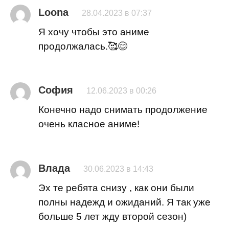
Loona
28.04.2023 в 07:37
Я хочу чтобы это аниме
продолжалась.🥰😊
София
12.06.2023 в 00:26
Конечно надо снимать продолжение
очень класное аниме!
Влада
30.06.2023 в 14:43
Эх те ребята снизу , как они были
полны надежд и ожиданий. Я так уже
больше 5 лет жду второй сезон)