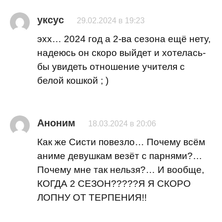
уксус
29.02.2024 в 19:23
эхх… 2024 год а 2-ва сезона ещë нету,
надеюсь он скоро выйдет и хотелась-
бы увидеть отношение учителя с
белой кошкой ; )
Аноним
18.03.2024 в 20:06
Как же Систи повезло… Почему всём
аниме девушкам везёт с парнями?…
Почему мне так нельзя?… И вообще,
КОГДА 2 СЕЗОН?????Я Я СКОРО
ЛОПНУ ОТ ТЕРПЕНИЯ!!