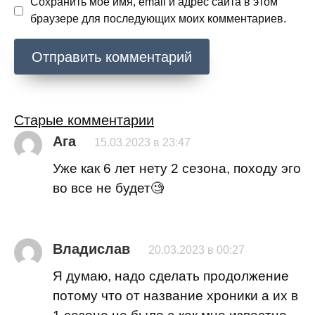
Сохранить моё имя, email и адрес сайта в этом
браузере для последующих моих комментариев.
Навигация
Старые комментарии
Ага
по
15.03.2023 в 23:47
комментариям
Уже как 6 лет нету 2 сезона, походу эго
во все не будет🧐
Владислав
20.03.2023 в 00:27
Я думаю, надо сделать продолжение
потому что от название хроники а их в