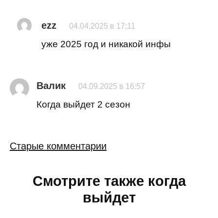
ezz
04.04.2025 в 17:11
уже 2025 год и никакой инфы
Валик
04.09.2025 в 16:57
Когда выйдет 2 сезон
Навигация
Старые комментарии
по
комментариям
Смотрите также когда
выйдет