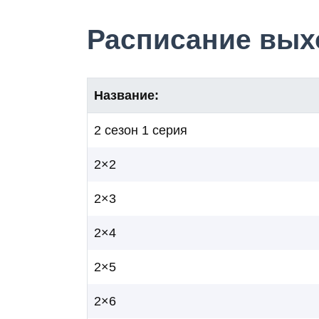
Расписание выхо
Название:
2 сезон 1 серия
2×2
2×3
2×4
2×5
2×6