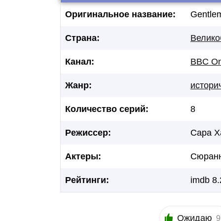
Оригинальное название:
Gentle
Страна:
Велико
Канал:
BBC O
Жанр:
истори
Количество серий:
8
Режиссер:
Сара Х
Актеры:
Сюранн
Рейтинги:
imdb 8.
Ожидаю
9