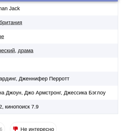
man Jack
британия
ne
ческий
,
драма
ардинг, Дженнифер Перротт
а Джоун, Джо Армстронг, Джессика Бэглоу
2, кинопоиск 7.9
Не интересно
6