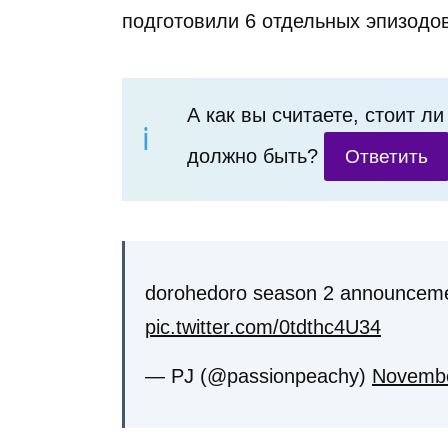
подготовили 6 отдельных эпизодов
А как вы считаете, стоит л
должно быть?
Ответить
dorohedoro season 2 announcement
pic.twitter.com/0tdthc4U34
— PJ (@passionpeachy)
Novembe