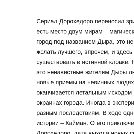
Сериал Дорохедоро переносил зр
есть место двум мирам – магическ
город под названием Дыра, это не
желать лучшего, впрочем, и здес
существовать в истинной клоаке.
это ненавистные жителям Дыры лю
новые приемы на невинных людях 
оканчивается летальным исходом 
окраинах города. Иногда в экспер
разным последствиям. В ходе одно
истории – Кайман. О его приключ
Дорохедоро, дата выхода новых с