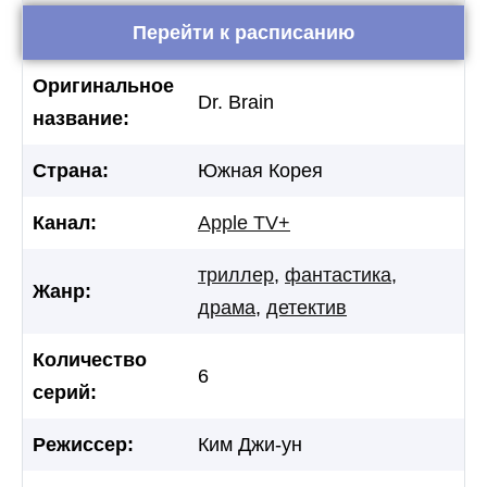
Перейти к расписанию
Оригинальное
Dr. Brain
название:
Страна:
Южная Корея
Канал:
Apple TV+
триллер
,
фантастика
,
Жанр:
драма
,
детектив
Количество
6
серий:
Режиссер:
Ким Джи-ун