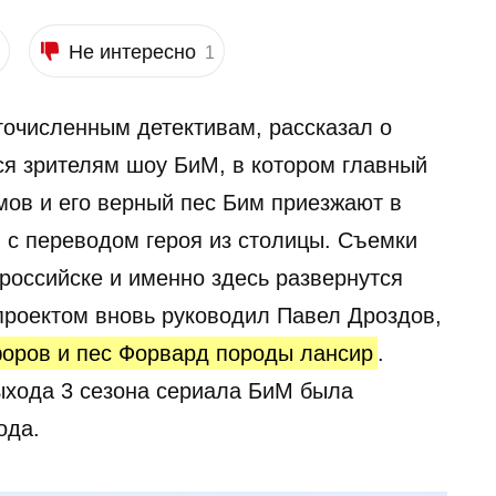
Не интересно
1
гочисленным детективам, рассказал о
я зрителям шоу БиМ, в котором главный
мов и его верный пес Бим приезжают в
и с переводом героя из столицы. Съемки
российске и именно здесь развернутся
проектом вновь руководил Павел Дроздов,
форов и пес Форвард породы лансир
.
ыхода 3 сезона сериала БиМ была
ода.