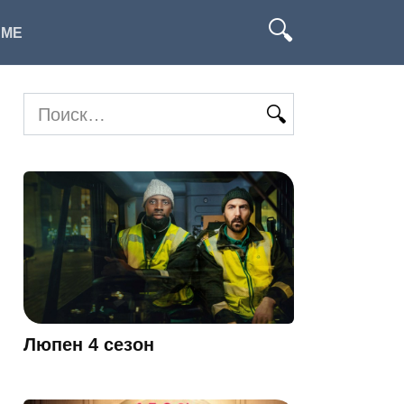
ИМЕ
Search
for:
Люпен 4 сезон