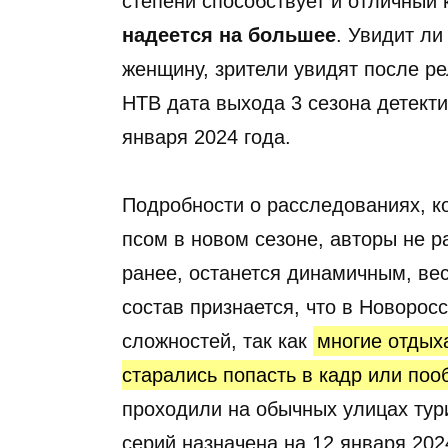
степени способствует и отличный
надеется на большее
. Увидит ли
женщину, зрители увидят после ре
НТВ дата выхода 3 сезона детект
января 2024 года.
Подробности о расследованиях, к
псом в новом сезоне, авторы не р
ранее, останется динамичным, в
состав признается, что в Новорос
сложностей, так как
многие отдых
старались попасть в кадр или поо
проходили на обычных улицах тур
серий назначена на 12 января 202