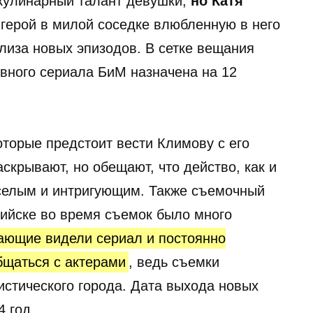
 кулинарный талант девушки,
но Катя
 герой в милой соседке влюбленную в него
лиза новых эпизодов. В сетке вещания
ивного сериала БиМ назначена на 12
оторые предстоит вести Климову с его
аскрывают, но обещают, что действо, как и
еселым и интригующим. Также съемочный
сийске во время съемок было много
ающие видели сериал и постоянно
бщаться с актерами
, ведь съемки
истического города. Дата выхода новых
4 год.