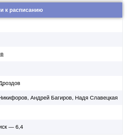
и к расписанию
ив
Дроздов
Никифоров, Андрей Багиров, Надя Славецкая
иск — 6,4