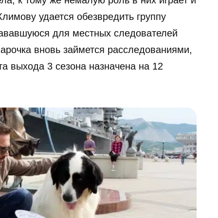
ла, к тому же немалую роль в них играет и
Климову удается обезвредить группу
тававшуюся для местных следователей
парочка вновь займется расследованиями,
та выхода 3 сезона назначена на 12