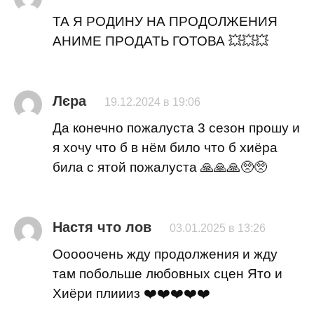
ТА Я РОДИНУ НА ПРОДОЛЖЕНИЯ
АНИМЕ ПРОДАТЬ ГОТОВА 💥💥💥
Лєра
19.12.2024 в 19:06
Да конечно пожалуста 3 сезон прошу и
я хочу что б в нём било что б хиёра
била с ятой пожалуста 🙏🙏🙏🥺🥺
Настя что лов
03.01.2025 в 13:26
Ооооочень жду продолжения и жду
там побольше любовных сцен Ято и
Хиёри плиииз ❤️❤️❤️❤️❤️