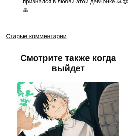
признался в любви этой девчонке 🙏😍
🙏
Навигация
Старые комментарии
по
комментариям
Смотрите также когда
выйдет